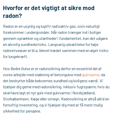
Hvorfor er det vigtigt at sikre mod
radon?
Radon er en usynlig og lugtfri radioaktiv gas, som naturligt
forekommer i undergrunden. Når radon trænger ind i boliger
gennem sprækker og utætheder i fundamentet, kan det udgøre
en alvorlig sundhedsrisiko. Langvarig udsættelse for høje
radonniveauer er bl.a. blevet kædet sammen med en øget risiko
for lungekræft.
Hos Bedre Gulve er er radonsikring derfor en essentiel del af
vores arbejde med støbning af betongulve med
gulvvarme
, da
det beskytter både beboernes sundhed og boligens værdi. Vi
hjælper dig gerne med radonsikring, inklusiv fugtspærre, hvis du
skal have lagt et nyt gulv med gulvvarme i Nordsjælland,
Storkøbenhavn, Køge eller omegn. Radonsikring er altså altid en
fornuftig investering, og vi hjælper dig med at få mest mulig
sikkerhed for pengene.