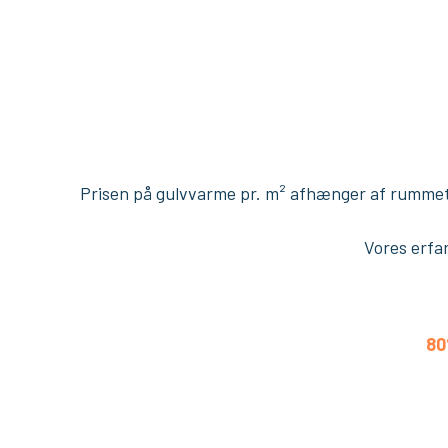
​Prisen på gulvvarme pr. m² afhænger af rummets 
Vores erfar
8