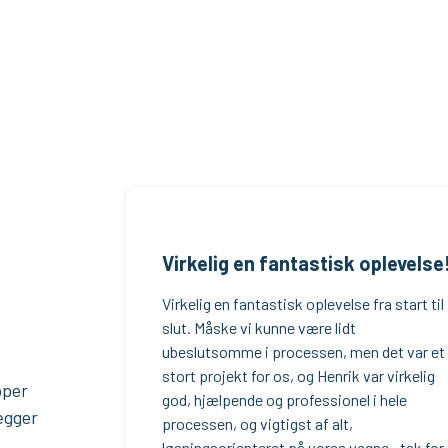
Virkelig en fantastisk opl​evelse
Virkelig en fantastisk oplevelse fra start til
slut. Måske vi kunne være lidt
ubeslutsomme i processen, men det var et
stort projekt for os, og Henrik var virkelig
pper
god, hjælpende og professionel i hele
ægger
processen, og vigtigst af alt,
løsningsorienteret på vores vegne.. tak for