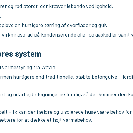
 rør og radiatorer, der kræver løbende vedligehold.
.
opleve en hurtigere tørring af overflader og gulv.
e virkningsgrad på kondenserende olie- og gaskedler samt
ores system
el varmestyring fra Wavin.
rmen hurtigere end traditionelle, støbte betongulve – fordi
et og udarbejde tegningerne for dig, så der kommer den k
belt – fx kan der i ældre og uisolerede huse være behov for
ættere for at dække et højt varmebehov.