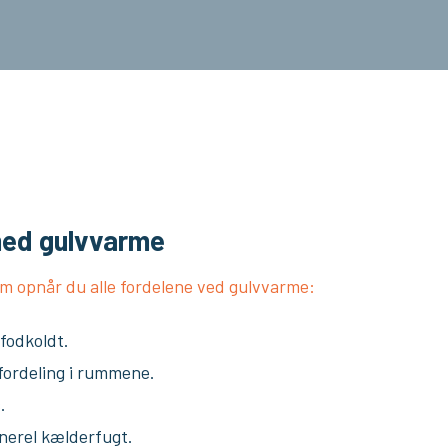
med gulvvarme
m opnår du alle fordelene ved gulvvarme:
 fodkoldt.
fordeling i rummene.
.
erel kælderfugt.