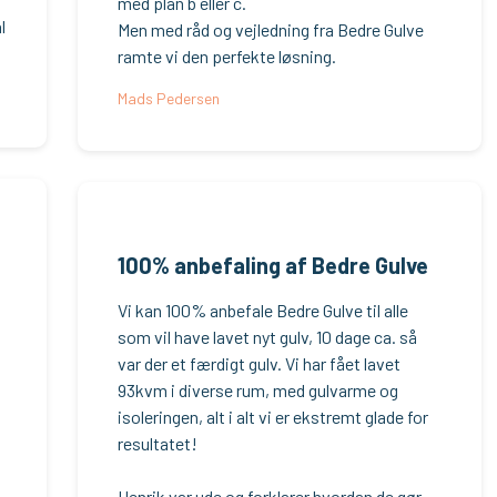
med plan b eller c.
l
Men med råd og vejledning fra Bedre Gulve
ramte vi den perfekte løsning.
Mads Pedersen
100% anbefaling af Bedre Gulve
Vi kan 100% anbefale Bedre Gulve til alle
som vil have lavet nyt gulv, 10 dage ca. så
var der et færdigt gulv. Vi har fået lavet
93kvm i diverse rum, med gulvarme og
isoleringen, alt i alt vi er ekstremt glade for
resultatet!
Henrik var ude og forklarer hvordan de gør