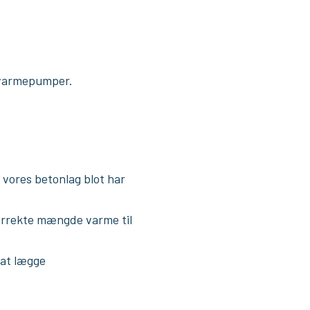
 varmepumper.
 vores betonlag blot har
orrekte mængde varme til
 at lægge