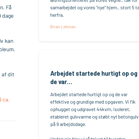
n. Få
samarbejdet og vores “nye” hjem.. stort 5 ta
herfra.
0 dage
Brian Lehman
lv kan
noleum.
Arbejdet startede hurtigt op og
af dit
de var…
Arbejdet startede hurtigt op og de var
å ca.
effektive og grundige med opgaven. Vi fik
ophugget og udgravet 44kvm, isoleret,
etableret gulvvarme og støbt nyt betongulv
på 9 arbejdsdage.
Undervejs blev vi rådgivet til hvordan