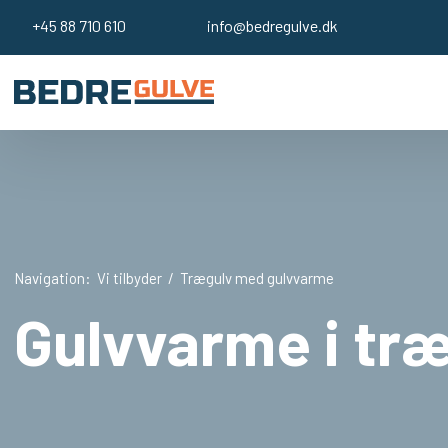
+45 ​88 710 610
info@bedregulve.dk
Navigation:
Vi tilbyder
/
Trægulv med gulvvarme
Gulvvarme i tr