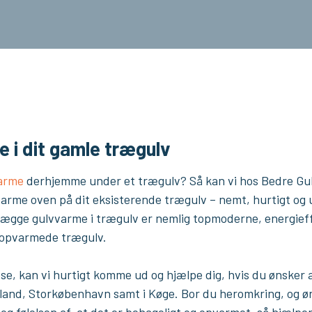
e i dit gamle trægulv
arme
derhjemme under et trægulv? Så kan vi hos Bedre Gul​
varme oven på dit eksisterende trægulv – nemt, hurtigt og 
t lægge gulvvarme i trægulv er nemlig topmoderne, energieffe
e opvarmede trægulv.
øse, kan vi hurtigt komme ud og hjælpe dig, hvis du ønsker a
lland, Storkøbenhavn samt i Køge. Bor du heromkring, og 
og følelsen af, at det er behageligt og opvarmet, så hjælper