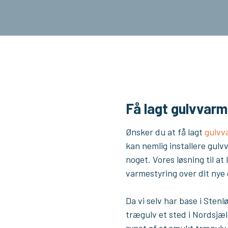
Få lagt gulvvarm
Ønsker du at få lagt
gulvv
kan nemlig installere gulv
noget. Vores løsning til a
varmestyring over dit ny
Da vi selv har base i Stenl
trægulv et sted i Nordsjæ
synet af et smukt trægulv 