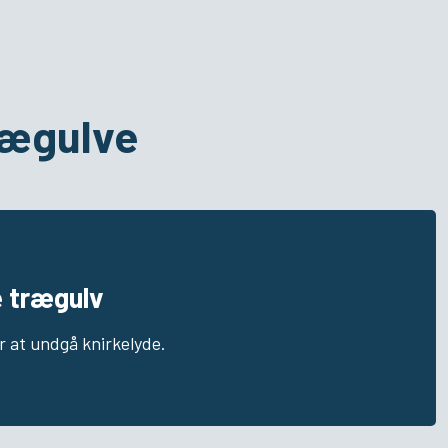
rægulve
 trægulv
 at undgå knirkelyde.