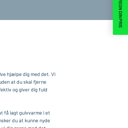
BEREGN DIN PRIS
ve hjælpe dig med det. Vi
uden at du skal fjerne
ktiv og giver dig fuld
t få lagt gulvvarme i et
ønsker du at kunne nyde
 vi dig gerne med det.