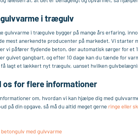
 gulvvarme i trægulv
ge gulvvarme i trægulve bygger på mange års erfaring, in
f de mest anerkendte producenter på markedet. Vi starter 
er vi påfører flydende beton, der automatisk sørger for et 
 er gulvet gangbart, og efter 10 dage kan du tænde for va
 få lagt et lækkert nyt trægulv, uanset hvilken gulvbelægn
il os for flere informationer
e informationer om, hvordan vi kan hjælpe dig med gulvvar
tilbud på din opgave, så må du altid meget gerne
ringe eller sk
f betongulv med gulvvarme