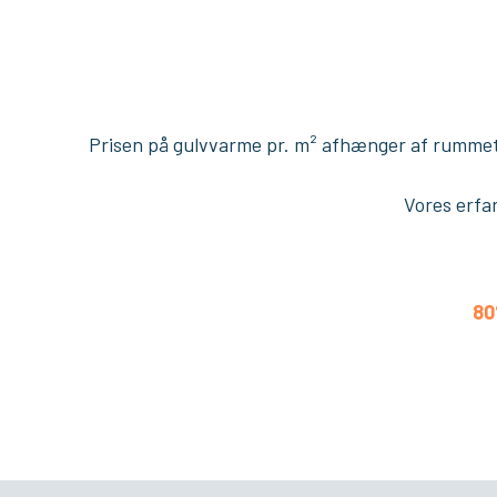
​Prisen på gulvvarme pr. m² afhænger af rummets 
Vores erfar
8