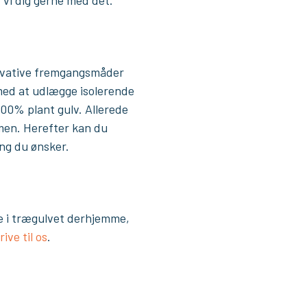
novative fremgangsmåder
med at udlægge isolerende
100% plant gulv. Allerede
rmen. Herefter kan du
ing du ønsker.
me i trægulvet derhjemme,
rive til os
.